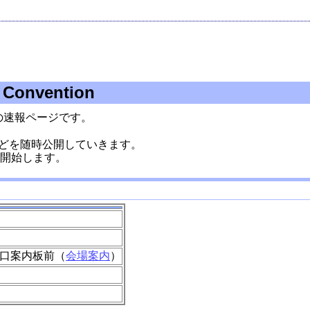
 Convention
の速報ページです。
どを随時公開していきます。
ら開始します。
口案内板前（
会場案内
）