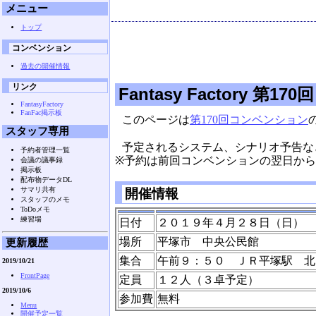
メニュー
トップ
コンベンション
過去の開催情報
リンク
Fantasy Factory 第170回
FantasyFactory
FanFac掲示板
このページは
第170回コンベンション
スタッフ専用
予定されるシステム、シナリオ予告な
予約者管理一覧
※予約は前回コンベンションの翌日か
会議の議事録
掲示板
配布物データDL
サマリ共有
開催情報
スタッフのメモ
ToDoメモ
練習場
日付
２０１９年４月２８日（日）
場所
平塚市 中央公民館
更新履歴
集合
午前９：５０ ＪＲ平塚駅 北
2019/10/21
FrontPage
定員
１２人（３卓予定）
2019/10/6
参加費
無料
Menu
開催予定一覧