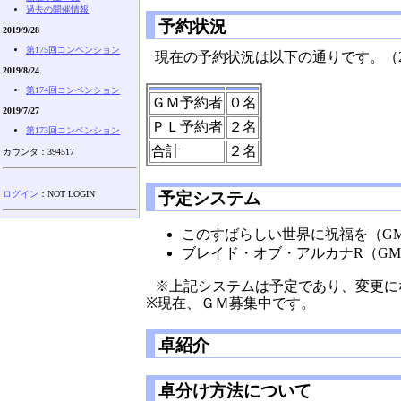
過去の開催情報
予約状況
2019/9/28
第175回コンベンション
現在の予約状況は以下の通りです。（2019/
2019/8/24
第174回コンベンション
ＧＭ予約者
０名
2019/7/27
ＰＬ予約者
２名
第173回コンベンション
合計
２名
カウンタ：394517
ログイン
：NOT LOGIN
予定システム
このすばらしい世界に祝福を（GM：
ブレイド・オブ・アルカナR（GM
※上記システムは予定であり、変更に
※現在、ＧＭ募集中です。
卓紹介
卓分け方法について