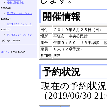
過去の開催情報
2019/9/28
開催情報
第175回コンベンション
2019/8/24
第174回コンベンション
日付
２０１９年８月２５日（日）
2019/7/27
第173回コンベンション
場所
平塚市 中央公民館
カウンタ：394566
集合
午前９：５０ ＪＲ平塚駅 北
定員
８人（２卓予定）
ログイン
：NOT LOGIN
参加費
無料
予約状況
現在の予約状
（2019/06/30 