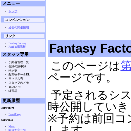
メニュー
トップ
コンベンション
過去の開催情報
リンク
Fantasy Fac
FantasyFactory
FanFac掲示板
スタッフ専用
このページは
第
予約者管理一覧
会議の議事録
掲示板
ページです。
配布物データDL
サマリ共有
スタッフのメモ
ToDoメモ
予定されるシ
練習場
更新履歴
時公開していき
2019/10/21
※予約は前回コ
FrontPage
2019/10/6
します。
Menu
開催予定一覧