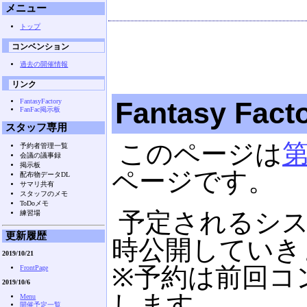
メニュー
トップ
コンベンション
過去の開催情報
リンク
Fantasy Fac
FantasyFactory
FanFac掲示板
スタッフ専用
このページは
第
予約者管理一覧
会議の議事録
掲示板
ページです。
配布物データDL
サマリ共有
スタッフのメモ
ToDoメモ
予定されるシ
練習場
更新履歴
時公開していき
2019/10/21
※予約は前回コ
FrontPage
2019/10/6
します。
Menu
開催予定一覧