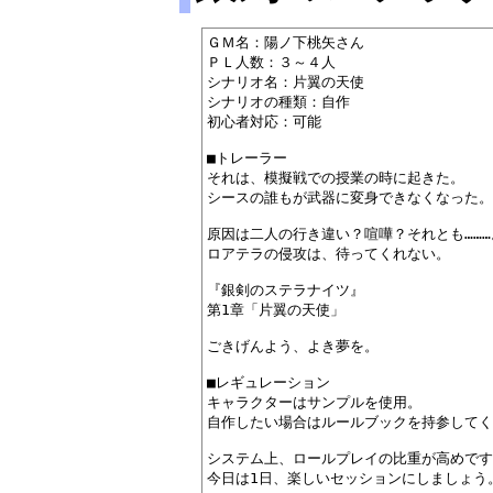
ＧＭ名：陽ノ下桃矢さん

ＰＬ人数：３～４人

シナリオ名：片翼の天使

シナリオの種類：自作

初心者対応：可能

■トレーラー

それは、模擬戦での授業の時に起きた。

シースの誰もが武器に変身できなくなった。

原因は二人の行き違い？喧嘩？それとも………。
ロアテラの侵攻は、待ってくれない。

『銀剣のステラナイツ』

第1章「片翼の天使」

ごきげんよう、よき夢を。

■レギュレーション

キャラクターはサンプルを使用。

自作したい場合はルールブックを持参してく
システム上、ロールプレイの比重が高めです