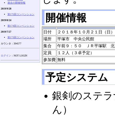
過去の開催情報
2019/9/28
開催情報
第175回コンベンション
2019/8/24
第174回コンベンション
日付
２０１８年１０月２１日（日）
2019/7/27
第173回コンベンション
場所
平塚市 中央公民館
カウンタ：394577
集合
午前９：５０ ＪＲ平塚駅 北
定員
１２人（３卓予定）
ログイン
：NOT LOGIN
参加費
無料
予定システム
銀剣のステラ
ん）