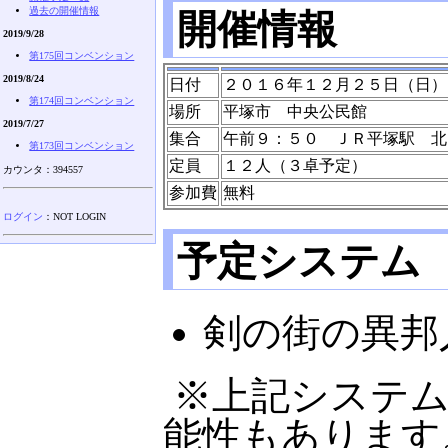
過去の開催情報
開催情報
2019/9/28
第175回コンベンション
2019/8/24
日付
２０１６年１２月２５日（日）
第174回コンベンション
場所
平塚市 中央公民館
2019/7/27
集合
午前９：５０ ＪＲ平塚駅 北
第173回コンベンション
定員
１２人（３卓予定）
カウンタ：394557
参加費
無料
ログイン
：NOT LOGIN
予定システム
剣の街の異邦
※上記システ
能性もあります