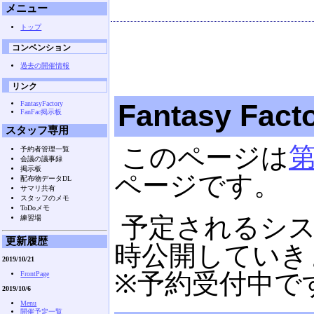
メニュー
トップ
コンベンション
過去の開催情報
リンク
Fantasy Fac
FantasyFactory
FanFac掲示板
スタッフ専用
このページは
第
予約者管理一覧
会議の議事録
掲示板
ページです。
配布物データDL
サマリ共有
スタッフのメモ
ToDoメモ
予定されるシ
練習場
更新履歴
時公開していき
2019/10/21
※予約受付中で
FrontPage
2019/10/6
Menu
開催予定一覧