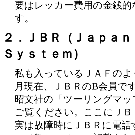
要はレッカー費用の金銭的
す。
２．ＪＢＲ（Ｊａｐａ
Ｓｙｓｔｅｍ）
私も入っているＪＡＦのよ
月現在、ＪＢＲのB会員で
昭文社の「ツーリングマッ
ご覧ください。ここにＪＢ
実は故障時にＪＢＲに電話