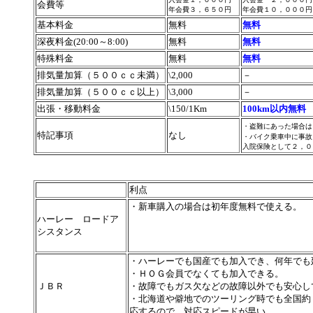
会費等
年会費３，６５０円
年会費１０，０００円
基本料金
無料
無料
深夜料金(20:00～8:00)
無料
無料
特殊料金
無料
無料
排気量加算（５００ｃｃ未満）
\2,000
－
排気量加算（５００ｃｃ以上）
\3,000
－
出張・移動料金
\150/1Km
100km以内無料
・盗難にあった場合は
特記事項
なし
・バイク乗車中に事故
入院保険として２，０
利点
・新車購入の場合は初年度無料で使える。
ハーレー ロードア
シスタンス
・ハーレーでも国産でも加入でき、何年でも
・ＨＯＧ会員でなくても加入できる。
ＪＢＲ
・故障でもガス欠などの故障以外でも安心し
・北海道や僻地でのツーリング時でも全国約
応するので、対応スピードが早い。