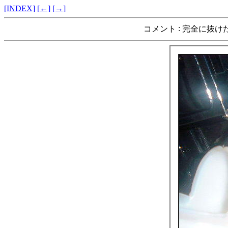
[INDEX]
[←]
[→]
:
コメント
完全に抜け