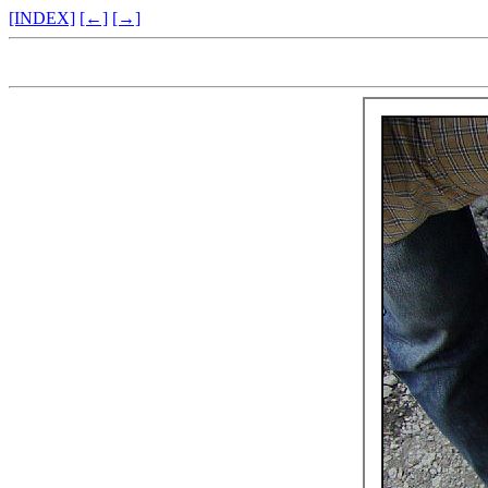
[INDEX]
[←]
[→]