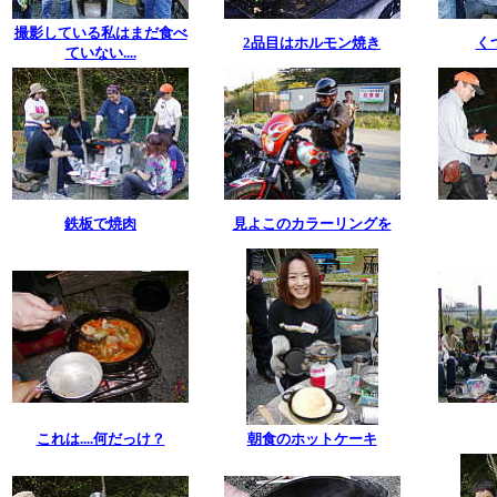
撮影している私はまだ食べ
2品目はホルモン焼き
く
ていない....
鉄板で焼肉
見よこのカラーリングを
これは....何だっけ？
朝食のホットケーキ