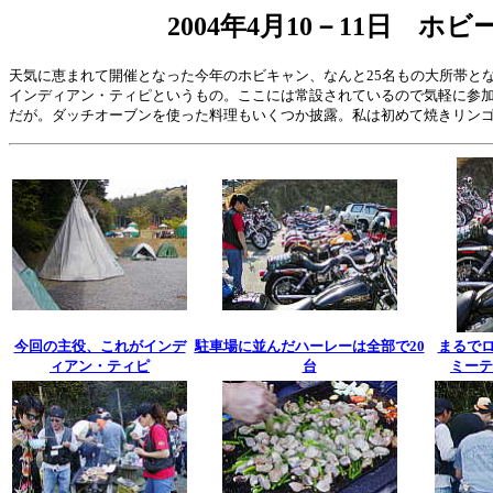
2004年4月10－11日 ホ
天気に恵まれて開催となった今年のホビキャン、なんと25名もの大所帯と
インディアン・ティピというもの。ここには常設されているので気軽に参
だが。ダッチオーブンを使った料理もいくつか披露。私は初めて焼きリン
今回の主役、これがインデ
駐車場に並んだハーレーは全部で20
まるでロ
ィアン・ティピ
台
ミーテ