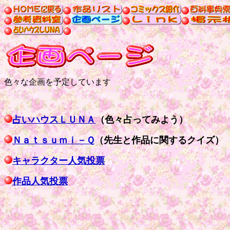
色々な企画を予定しています
占いハウスＬＵＮＡ
（色々占ってみよう）
Ｎａｔｓｕｍｉ－Ｑ
（先生と作品に関するクイズ）
キャラクター人気投票
作品人気投票