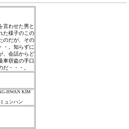
を言わせた男と
れた様子のこの
たのだが、その
・・。知らずに
が、会話からど
級車窃盗の手口
のだ・・・。
UNG-HWAN KIM
ミュンハン