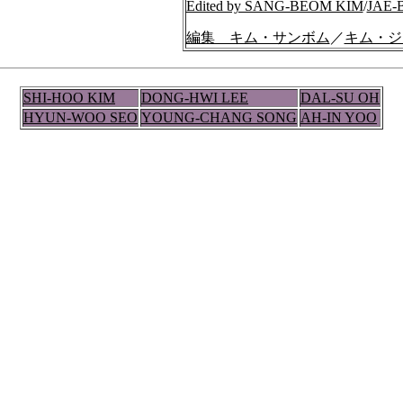
Edited by SANG-BEOM KIM
/
JAE-
編集 キム・サンボム
／
キム・ジ
SHI-HOO KIM
DONG-HWI LEE
DAL-SU OH
HYUN-WOO SEO
YOUNG-CHANG SONG
AH-IN YOO