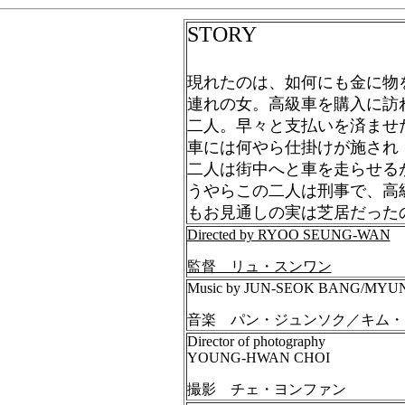
STORY
現れたのは、如何にも金に物
連れの女。高級車を購入に訪
二人。早々と支払いを済ませ
車には何やら仕掛けが施され
二人は街中へと車を走らせる
うやらこの二人は刑事で、高
もお見通しの実は芝居だった
Directed by RYOO SEUNG-WAN
監督 リュ・スンワン
Music by JUN-SEOK BANG/MY
音楽 パン・ジュンソク／キム・
Director of photography
YOUNG-HWAN CHOI
撮影 チェ・ヨンファン