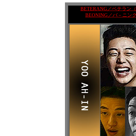
BETERANG／ベテラン（'
BEONING／バ－ニング 