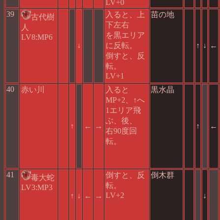
LV+0
39
入ると、上
苗の地
古代樹
下左右
人
を黒エリア
LV8:MP6
↓
に反転。
↑
↓
←
倒すと、反
転。
LV+1
40
赤い川
入ると
黒水晶
MP+2、↑へ
1エリア飛
ぶ、後、
↑
←
→
↑
←
右90度回
転。
41
倒すと、反
倒木群
毒大蛇
転。
LV3:MP3
LV+2
↑
↓
←
→
↓