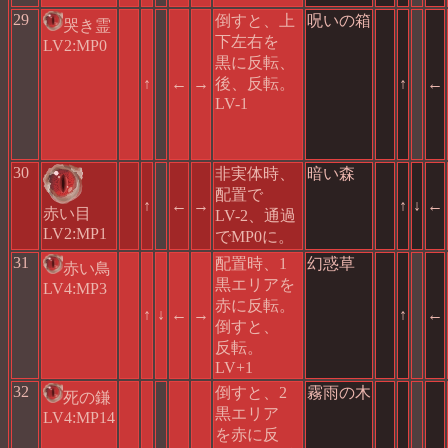
29
倒すと、上
呪いの箱
哭き霊
下左右を
LV2:MP0
黒に反転、
↑
←
→
後、反転。
↑
←
LV-1
30
非実体時、
暗い森
配置で
↑
←
→
↑
↓
←
赤い目
LV-2、通過
LV2:MP1
でMP0に。
31
配置時、1
幻惑草
赤い鳥
黒エリアを
LV4:MP3
赤に反転。
↑
↓
←
→
↑
←
倒すと、
反転。
LV+1
32
倒すと、2
霧雨の木
死の鎌
黒エリア
LV4:MP14
を赤に反