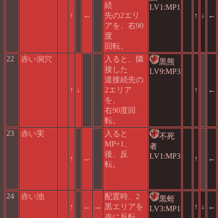
続
LV1:MP1
↑
←
先の2エリ
↑
↓
←
アを、右90
度
回転。
22
赤い洞穴
入ると、隣
黒熊
接した
LV9:MP3
道接続先の
↑
↓
2エリア
↑
←
を、
右90度回
転。
23
赤い実
入ると
不死
MP+1、
者
後、反
LV1:MP3
↑
←
↑
←
転。
24
赤い池
配置時、2
黒蛭
↑
←
→
黒エリアを
↑
↓
←
LV3:MP1
赤に反転。