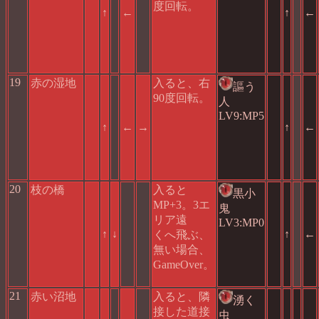
度回転。
↑
←
↑
←
19
赤の湿地
入ると、右
謳う
90度回転。
人
LV9:MP5
↑
←
→
↑
←
20
枝の橋
入ると
黒小
MP+3。3エ
鬼
リア遠
LV3:MP0
↑
↓
↑
←
くへ飛ぶ、
無い場合、
GameOver。
21
赤い沼地
入ると、隣
湧く
接した道接
虫