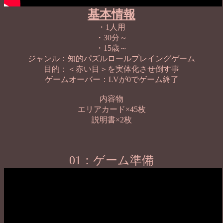
基本情報
・1人用
・30分～
・15歳～
ジャンル：知的パズルロールプレイングゲーム
目的：＜赤い目＞を実体化させ倒す事
ゲームオーバー：LVが0でゲーム終了
内容物
エリアカード×45枚
説明書×2枚
01：ゲーム準備