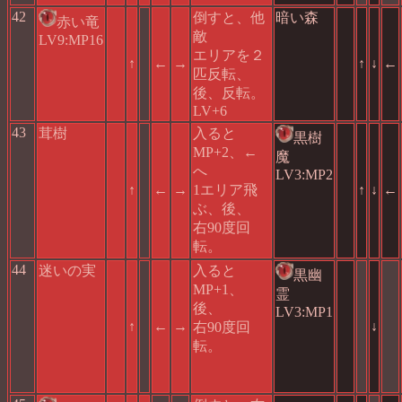
42
倒すと、他
暗い森
赤い竜
敵
LV9:MP16
エリアを２
↑
←
→
↑
↓
←
匹反転、
後、反転。
LV+6
43
茸樹
入ると
黒樹
MP+2、←
魔
へ
LV3:MP2
↑
←
→
1エリア飛
↑
↓
←
ぶ、後、
右90度回
転。
44
迷いの実
入ると
黒幽
MP+1、
霊
後、
LV3:MP1
↑
←
→
↓
右90度回
転。