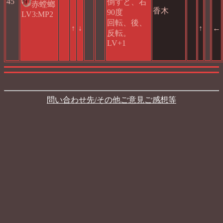
45
倒すと、右
赤螳螂
香木
90度
LV3:MP2
回転、後、
↑
↓
↑
←
反転。
LV+1
問い合わせ先/その他ご意見ご感想等