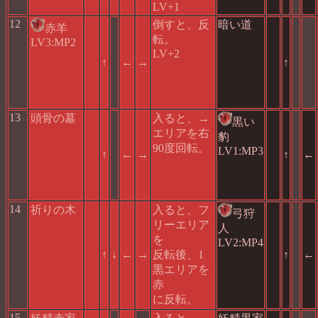
LV+1
12
倒すと、反
暗い道
赤羊
転。
LV3:MP2
LV+2
↑
←
→
↑
13
頭骨の墓
入ると、→
黒い
エリアを右
豹
90度回転。
LV1:MP3
↑
←
→
↑
←
14
祈りの木
入ると、フ
弓狩
リーエリア
人
を
LV2:MP4
↑
↓
←
→
反転後、1
↑
←
黒エリアを
赤
に反転。
15