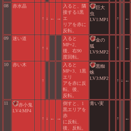
08
赤水晶
入ると、隣
巨大
接する1黒
虫
↑
↓
←
→
エ
↑
←
LV1:MP1
リアを赤に
反転。
09
迷い道
入ると
金の
MP+2、
狐
↑
↓
↑
←
後、右90
LV9:MP2
度回転。
10
赤い木
入ると
黒蜘
MP+3、1黒
蛛
エリ
LV3:MP2
↑
↑
↓
←
アを赤に反
転、後、
反転。
11
倒すと、1
青い実
赤小鬼
黒エリアを
LV4:MP4
赤
↑
↓
←
→
↑
←
に反転、
後、反転。