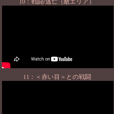
10：戦闘/逃亡（敵エリア）
11：＜赤い目＞との戦闘