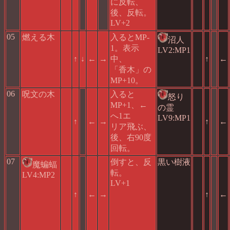
に反転、
後、反転。
LV+2
05
燃える木
入るとMP-
沼人
1。表示
LV2:MP1
↑
↓
←
→
中、
↑
←
「香木」の
MP+10。
06
呪文の木
入ると
怒り
MP+1、←
の霊
へ1エ
LV9:MP1
↑
←
→
↑
←
リア飛ぶ、
後、右90度
回転。
07
倒すと、反
黒い樹液
魔蝙蝠
転。
LV4:MP2
LV+1
↑
←
→
↑
←