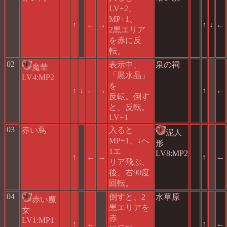
LV+2、
MP+1、
↑
←
→
↑
↓
←
2黒エリア
を赤に反
転。
02
表示中、
泉の祠
魔華
「黒水晶」
LV4:MP2
を
↑
↓
←
→
↑
←
反転。倒す
と、反転。
LV+1
03
赤い蔦
入ると
泥人
MP+1、↓へ
形
1エ
LV8:MP2
↑
←
→
↑
←
リア飛ぶ、
後、右90度
回転。
04
倒すと、2
水草原
赤い魔
黒エリアを
女
赤
LV1:MP1
↑
←
↑
←