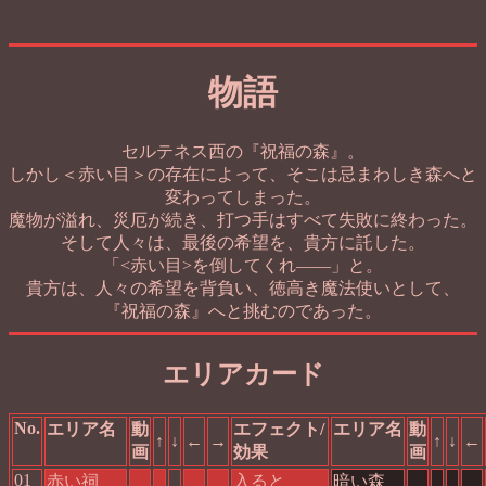
物語
セルテネス西の『祝福の森』。
しかし＜赤い目＞の存在によって、そこは忌まわしき森へと
変わってしまった。
魔物が溢れ、災厄が続き、打つ手はすべて失敗に終わった。
そして人々は、最後の希望を、貴方に託した。
「<赤い目>を倒してくれ――」と。
貴方は、人々の希望を背負い、徳高き魔法使いとして、
『祝福の森』へと挑むのであった。
エリアカード
No.
エリア名
動
エフェクト/
エリア名
動
↑
↓
←
→
↑
↓
←
画
効果
画
01
赤い祠
入ると
暗い森