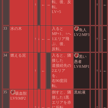
転、後、反
↑
←
→
↑
←
転。
LV+5
33
水の木
入ると
魚人
MP+1、↑へ
LV2:MP3
↑
↓
←
→
1エリア飛
↑
←
ぶ、後、
反転。
34
燃える泥
入ると、隣
黒い
接した
愚者
道接続先の
LV8:MP1
↑
←
2エリア
↑
↓
←
を、
右90度回
転。
35
倒すと、隣
黒粘液
吸血獣
接した1黒
LV9:MP2
エリアを赤
↑
↓
←
→
↑
←
に反転、