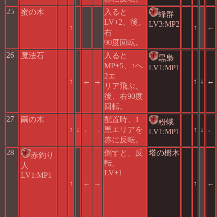
25
蜜の木
入ると
蜂群
LV+2、後、
LV3:MP2
↑
↑
←
右
90度回転。
26
魔法石
入ると
黒梟
MP+5、↑へ
LV1:MP1
2エ
↑
←
→
↑
↓
←
リア飛ぶ、
後、右90度
回転。
27
繭の木
配置時、1
粉蛾
↑
↓
←
→
黒エリアを
↑
↓
←
LV1:MP1
赤に反転。
28
倒すと、反
塔の樹木
赤釣り
転。
人
LV+1
LV1:MP1
↑
←
→
↑
←