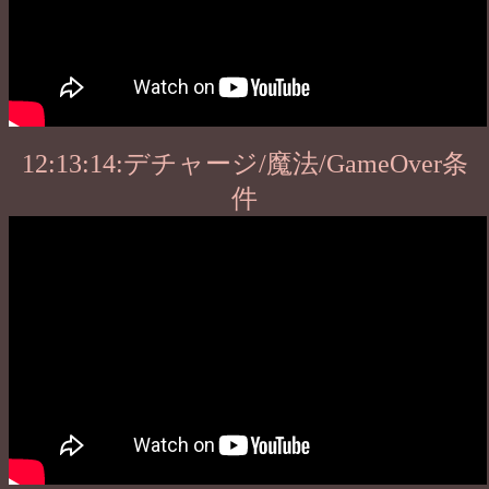
12:13:14:デチャージ/魔法/GameOver条
件