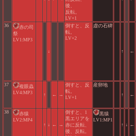
後、
反転。
LV+1
36
倒すと、反
虚の石碑
赤の司
転。
祭
LV+2
LV1:MP3
↓
↑
←
37
倒すと、反
産卵地
複眼蟲
転。
LV4:MP3
↑
←
→
↑
←
LV+1
38
倒すと、1
赤猿
黒猿
黒エリアを
LV2:MP4
LV1:MP1
↑
↓
←
→
↑
↓
←
赤に反転、
後、反転。