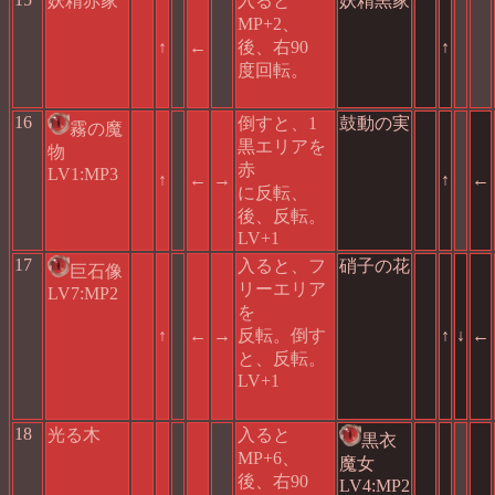
妖精赤家
入ると
妖精黒家
MP+2、
↑
←
後、右90
↑
度回転。
16
倒すと、1
鼓動の実
霧の魔
黒エリアを
物
赤
LV1:MP3
↑
←
→
↑
←
に反転、
後、反転。
LV+1
17
入ると、フ
硝子の花
巨石像
リーエリア
LV7:MP2
を
↑
←
→
反転。倒す
↑
↓
←
と、反転。
LV+1
18
光る木
入ると
黒衣
MP+6、
魔女
後、右90
LV4:MP2