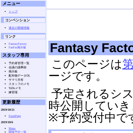
メニュー
トップ
コンベンション
過去の開催情報
リンク
Fantasy Fact
FantasyFactory
FanFac掲示板
スタッフ専用
このページは
予約者管理一覧
会議の議事録
ージです。
掲示板
配布物データDL
サマリ共有
スタッフのメモ
ToDoメモ
予定されるシ
練習場
時公開していき
更新履歴
2019/10/21
※予約受付中で
FrontPage
2019/10/6
Menu
開催予定一覧