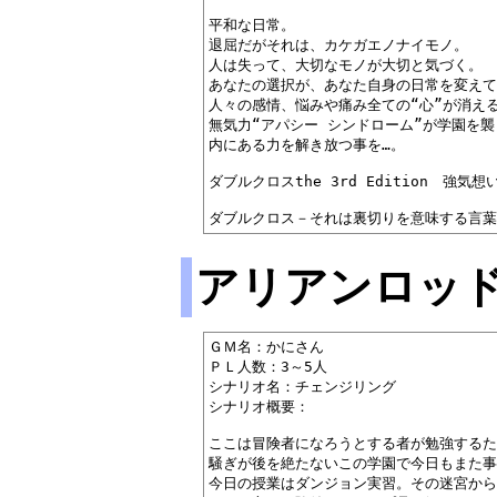
平和な日常。

退屈だがそれは、カケガエノナイモノ。

人は失って、大切なモノが大切と気づく。

あなたの選択が、あなた自身の日常を変えて
人々の感情、悩みや痛み全ての“心”が消える･
無気力“アパシー シンドローム”が学園を襲
内にある力を解き放つ事を…。

ダブルクロスthe 3rd Edition　強気想い
アリアンロッドR
ＧＭ名：かにさん

ＰＬ人数：3～5人

シナリオ名：チェンジリング

シナリオ概要：

ここは冒険者になろうとする者が勉強するため
騒ぎが後を絶たないこの学園で今日もまた事件
今日の授業はダンジョン実習。その迷宮から