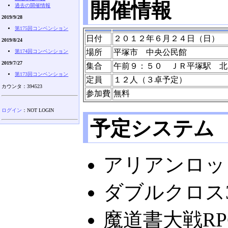
開催情報
過去の開催情報
2019/9/28
第175回コンベンション
日付
２０１２年６月２４日（日）
2019/8/24
場所
平塚市 中央公民館
第174回コンベンション
2019/7/27
集合
午前９：５０ ＪＲ平塚駅 北
第173回コンベンション
定員
１２人（３卓予定）
カウンタ：394523
参加費
無料
ログイン
：NOT LOGIN
予定システム
アリアンロッド
ダブルクロス3r
魔道書大戦R