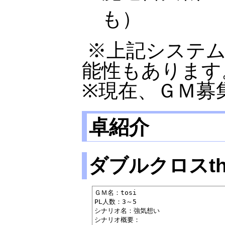
も）
※上記システ
能性もあります
※現在、ＧＭ募
卓紹介
ダブルクロスthe 3
ＧＭ名：tosi

PL人数：3～5

シナリオ名：強気想い 

シナリオ概要：
