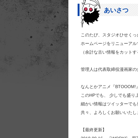
あいさつ
このたび、スタジオひせくっ
ホームページをリニューアル
（余計な古い情報をカットす
管理人は代表取締役漫画家の
なんとかアニメ『BTOOOM
このHPでも、 少しでも盛
細かい情報はツイッターでも
共々、よろしくお願いいたし
【最終更新】