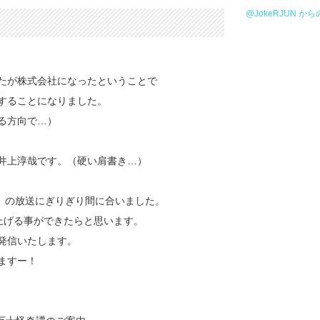
@JokeRJUN か
たが株式会社になったということで
することになりました。
る方向で…）
井上淳哉です。（硬い肩書き…）
!』の放送にぎりぎり間に合いました。
り上げる事ができたらと思います。
発信いたします。
ますー！