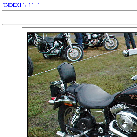
[INDEX]
[←]
[→]