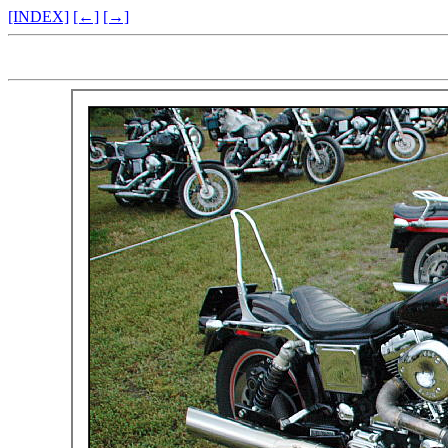
[INDEX]
[←]
[→]