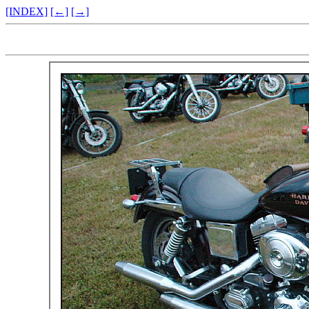
[INDEX]
[←]
[→]