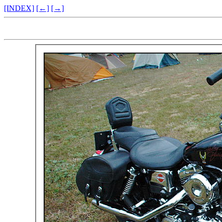
[INDEX]
[←]
[→]