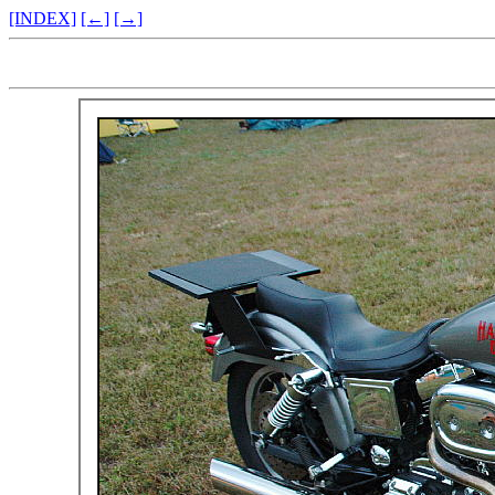
[INDEX]
[←]
[→]