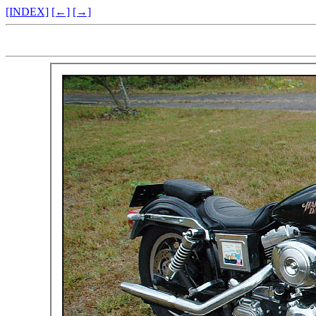
[INDEX]
[←]
[→]