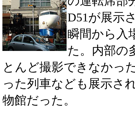
の運転席部
D51が展
瞬間から入
た。内部の
とんど撮影できなかっ
った列車なども展示され
物館だった。