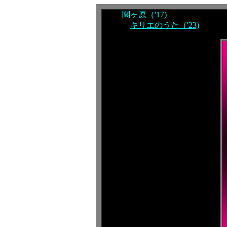
関ヶ原（'17)
キリエのうた（'23)