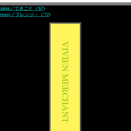
cident／できごと（'67)
Frenzy／フレンジ－（'72)