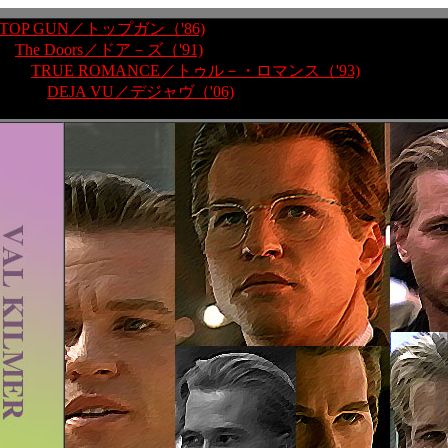
TOP GUN／トップガン（'86)
The Doors／ドア－ズ（'91)
TRUE ROMANCE／トゥル－・ロマンス（'93)
DEJA VU／デジャヴ（'06)