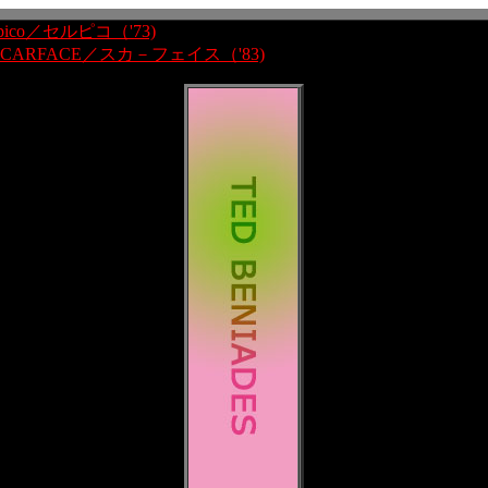
rpico／セルピコ（'73)
SCARFACE／スカ－フェイス（'83)