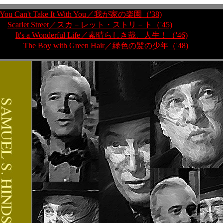
You Can't Take It With You／我が家の楽園（'38)
Scarlet Street／スカ－レット・ストリ－ト（'45)
It's a Wonderful Life／素晴らしき哉、人生！（'46)
The Boy with Green Hair／緑色の髪の少年（'48)