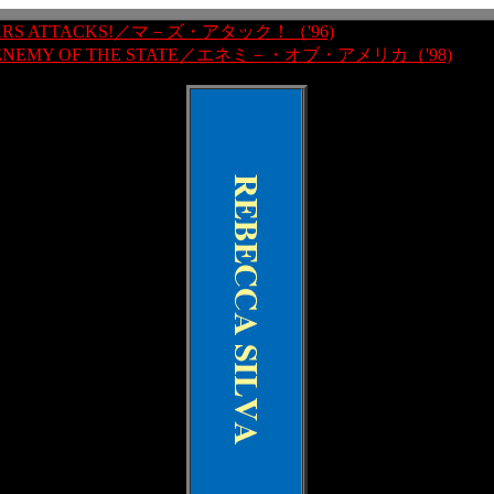
RS ATTACKS!／マ－ズ・アタック！（'96)
ENEMY OF THE STATE／エネミ－・オブ・アメリカ（'98)