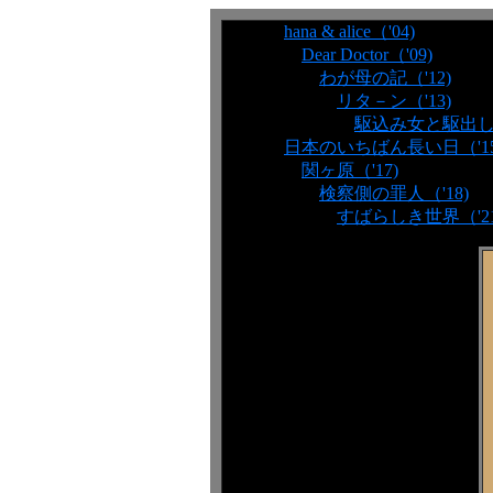
hana & alice（'04)
Dear Doctor（'09)
わが母の記（'12)
リタ－ン（'13)
駆込み女と駆出し男
日本のいちばん長い日（'15
関ヶ原（'17)
検察側の罪人（'18)
すばらしき世界（'21