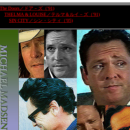
The Doors／ドア－ズ（'91)
THELMA & LOUISE／テルマ＆ルイ－ズ（'91)
SIN CITY／シン・シティ（'05)