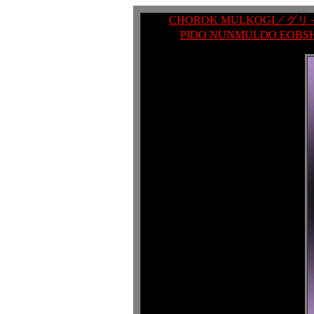
CHOROK MULKOGI／グリ
PIDO NUNMULDO EOB