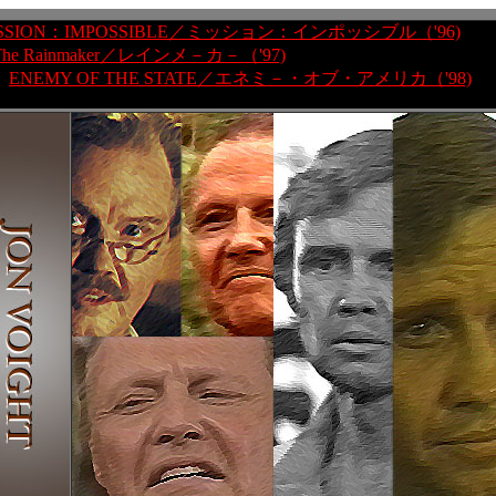
SSION：IMPOSSIBLE／ミッション：インポッシブル（'96)
The Rainmaker／レインメ－カ－（'97)
ENEMY OF THE STATE／エネミ－・オブ・アメリカ（'98)