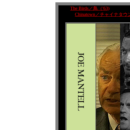
The Birds／鳥（'63)
Chinatown／チャイナタウン