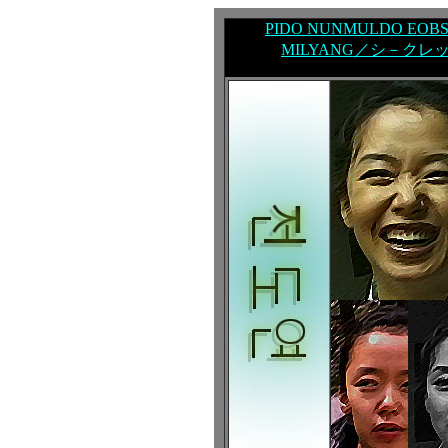
PIDO NUNMULDO EO
MILYANG／シ－クレ