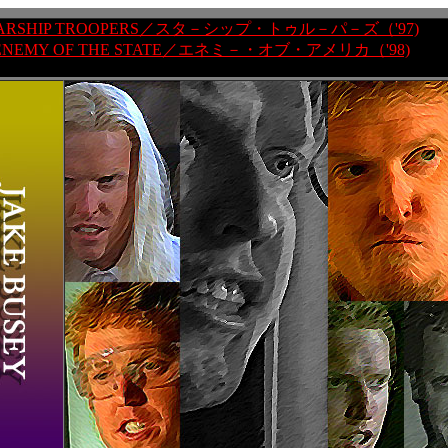
ARSHIP TROOPERS／スタ－シップ・トゥル－パ－ズ（'97)
ENEMY OF THE STATE／エネミ－・オブ・アメリカ（'98)