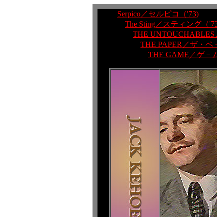
Serpico／セルピコ（'73)
The Sting／スティング（'73
THE UNTOUCHABL
THE PAPER／ザ・ペ
THE GAME／ゲ－ム