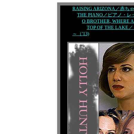
RAISING ARIZONA／赤ち
THE PIANO／ピアノ・レッ
O BROTHER, WHERE
TOP OF THE L
～（'13)