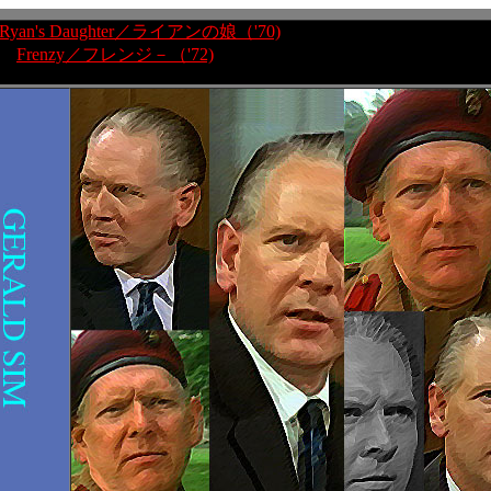
Ryan's Daughter／ライアンの娘（'70)
Frenzy／フレンジ－（'72)