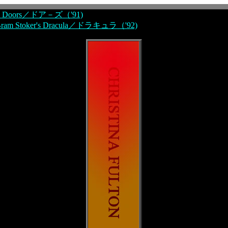
e Doors／ドア－ズ（'91)
ram Stoker's Dracula／ドラキュラ（'92)