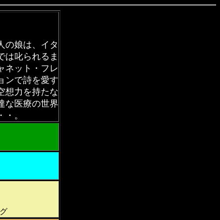
人の娘は、イタ
では叱られるま
ャネット・フレ
ョンで詩を愛す
空想力を持たな
達な医療の世界
・・。
グ