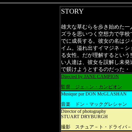
STORY
雄大な草むらを歩き始めた一
ズラを思いつく空想力で学校
でに成長する。彼女の名はジ
イム。溢れ出すイマジネ－シ
る女性。だが理解するという
い人達は、彼女を誤解し未発
で躾けようとするのだった・
Directed by JANE CAMPION
監督 ジェ－ン・カンピオン
Musique par DON McGLASHAN
音楽 ドン・マックグレシャン
Director of photography
STUART DRYBURGH
撮影 スチュア－ト・ドライバ－