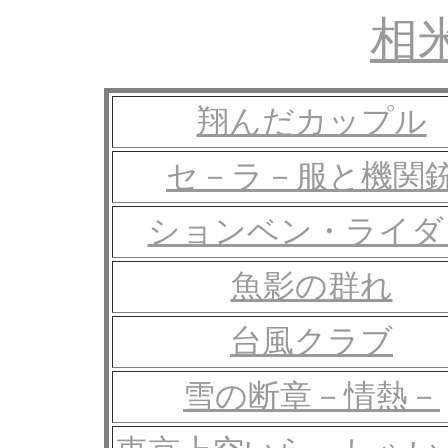
相
翔んだカップル
セ－ラ－服と機関
ションベン・ライダ
魚影の群れ
台風クラブ
雪の断章－情熱－