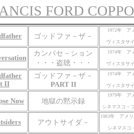
ANCIS FORD COPP
1972年 
dfather
ゴッドファ－ザ－
ヴィスタサイ
カンバセ－ション
1974年 
ersation
・・・盗聴・・・
ヴィスタサイ
1974年 
dfather
ゴッドファ－ザ－
t II
PART II
ヴィスタサイ
1979年 
pse Now
地獄の黙示録
シネマスコ－プ 
1983年 アメ
tsiders
アウトサイダ－
シネマスコ－