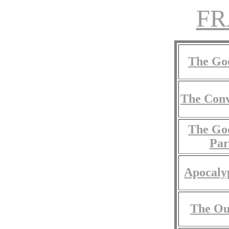
FR
The Go
The Conv
The Go
Par
Apocaly
The Ou